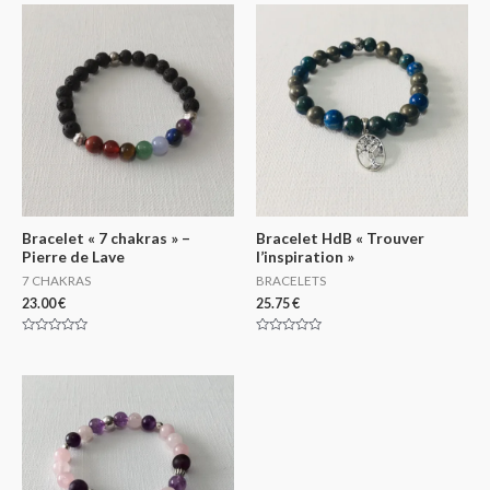
Bracelet « 7 chakras » –
Bracelet HdB « Trouver
Pierre de Lave
l’inspiration »
7 CHAKRAS
BRACELETS
23.00
€
25.75
€
Rated
Rated
0
0
out
out
of
of
5
5